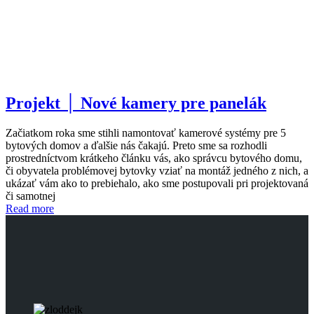
Projekt │ Nové kamery pre panelák
Začiatkom roka sme stihli namontovať kamerové systémy pre 5
bytových domov a ďalšie nás čakajú. Preto sme sa rozhodli
prostredníctvom krátkeho článku vás, ako správcu bytového domu,
či obyvatela problémovej bytovky vziať na montáž jedného z nich, a
ukázať vám ako to prebiehalo, ako sme postupovali pri projektovaná
či samotnej
Read more