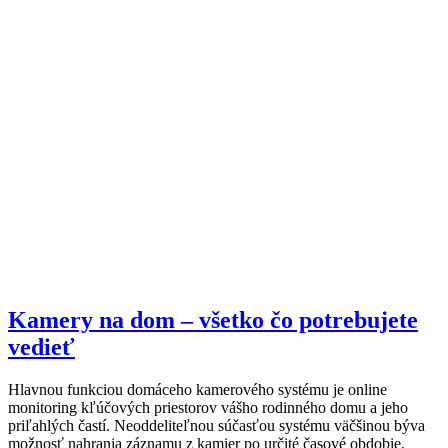
Kamery na dom – všetko čo potrebujete
vedieť
Hlavnou funkciou domáceho kamerového systému je online
monitoring kľúčových priestorov vášho rodinného domu a jeho
priľahlých častí. Neoddeliteľnou súčasťou systému väčšinou býva
možnosť nahrania záznamu z kamier po určité časové obdobie.